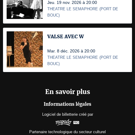
Jeu. 19 nov. 2026 à 20:00
THEATRE LE SEMAPHORE
(
PORT DE
BOUC
)
VALSE AVEC W
Mar. 8 déc. 2026 à 20:00
THEATRE LE SEMAPHORE
(
PORT DE
BOUC
)
En savoir plus
Informations légales
Logiciel de billetterie
créé par
Partenaire technologique du secteur culturel